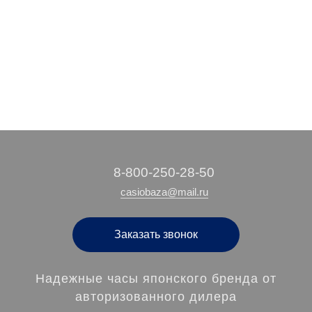
18 890 руб.
13 040 руб.
14 930 руб.
/ шт
/ шт
/ шт
‭8-800-250-28-50
casiobaza@mail.ru
Заказать звонок
Надежные часы японского бренда от
авторизованного дилера