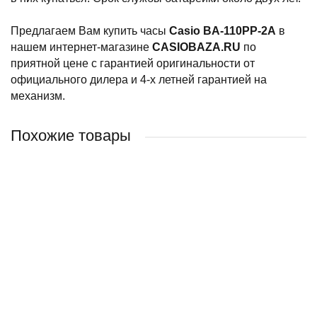
Предлагаем Вам купить часы
Casio BA-110PP-2A
в
нашем интернет-магазине
CASIOBAZA.RU
по
приятной цене с гарантией оригинальности от
официального дилера и 4-х летней гарантией на
механизм.
Похожие товары
Наручные часы CASIO BABY-G BLX-565S-2
Наручные часы CASIO BABY-G BGA-110BL-7B
Наручные часы CASIO BABY-G BGA-110BL-4B
Наручные часы CASIO BABY-G MSG-B100DG-4A
11 860 руб.
18 670 руб.
19 630 руб.
19 650 руб.
/ шт
/ шт
/ шт
/ шт