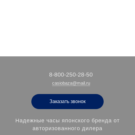
13 280 руб.
15 290 руб.
/ шт
/ шт
‭8-800-250-28-50
casiobaza@mail.ru
Заказать звонок
Надежные часы японского бренда от
авторизованного дилера