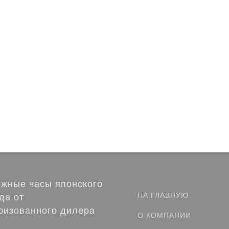
.
б.
/ шт
/ шт
жные часы японского
НА ГЛАВНУЮ
да от
ризованного дилера
О КОМПАНИИ