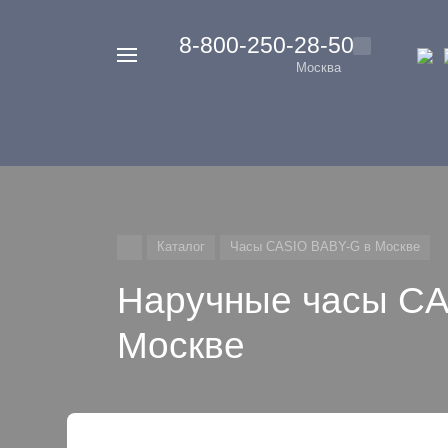
‭8-800-250-28-50
Например,
Москва
Casio
Найти
везде
G-
Shock
Каталог
Часы CASIO BABY-G в Москве
Наручные часы CA
Москве