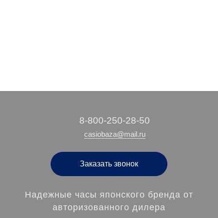
20 440 руб.
24 040 руб.
/ шт
/ шт
‭8-800-250-28-50
casiobaza@mail.ru
Заказать звонок
Надежные часы японского бренда от
авторизованного дилера