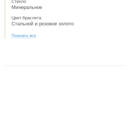
Стекло
Минеральное
Цвет браслета
Стальной и розовое золото
Показать все
Обзор CASIO Sheen SHE-3059SPG-9A