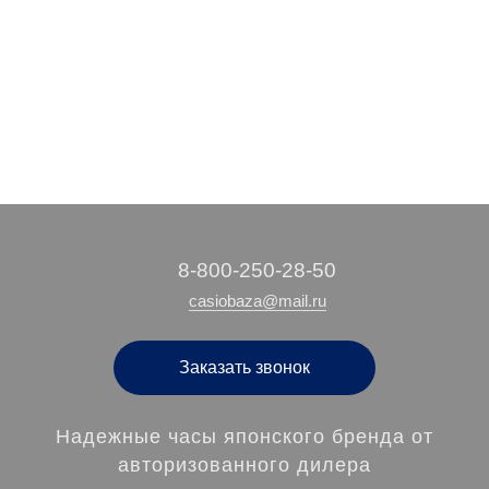
9 490 руб.
21 590 руб.
19 730 руб.
/ шт
/ шт
/ шт
‭8-800-250-28-50
casiobaza@mail.ru
Заказать звонок
Надежные часы японского бренда от
авторизованного дилера