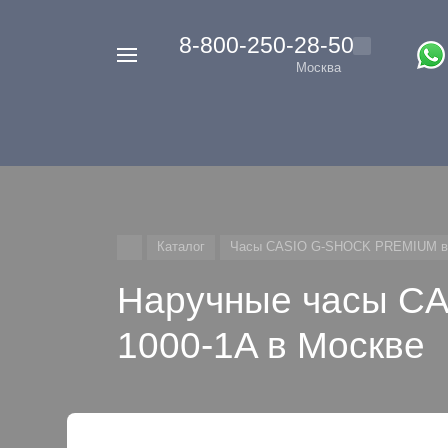
‭8-800-250-28-50
Например,
Москва
Casio
Найти
везде
G-
Shock
Каталог
Часы CASIO G-SHOCK PREMIUM в
Наручные часы C
1000-1A в Москве