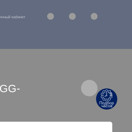
ичный кабинет
 GG-
Подбор
часов