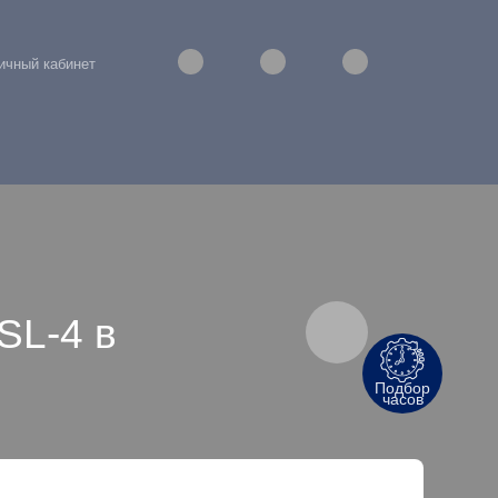
ичный кабинет
L-4 в
Подбор
часов