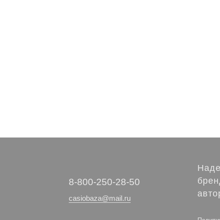
Наде
брен
‭8-800-250-28-50
авто
casiobaza@mail.ru