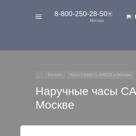
‭8-800-250-28-50
Например,
Москва
Casio
Найти
везде
G-
Shock
Каталог
Часы CASIO G-SHOCK в Москве
Наручные часы C
Москве