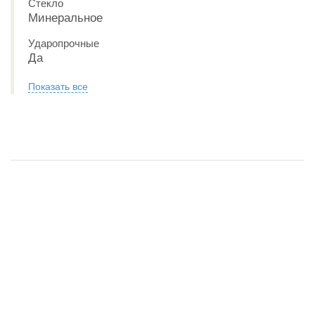
Стекло
Минеральное
Ударопрочные
Да
Показать все
Обзор Casio G-Shock GMA-S2100.