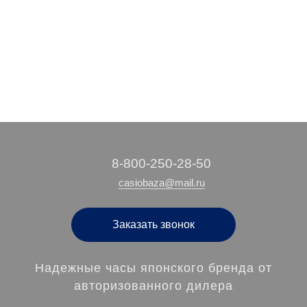
12 370 руб.
15 110 руб.
22 040 руб.
/ шт
/ шт
/ шт
‭8-800-250-28-50
casiobaza@mail.ru
Заказать звонок
Надежные часы японского бренда от
авторизованного дилера