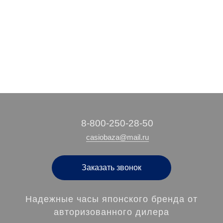
16 190 руб.
17 750 руб.
/ шт
/ шт
‭8-800-250-28-50
casiobaza@mail.ru
Заказать звонок
Надежные часы японского бренда от
авторизованного дилера