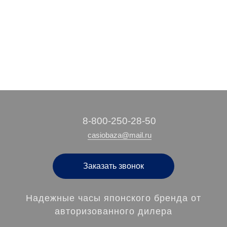
25 990 руб.
21 140 руб.
29 110 руб.
19 440 руб.
/ шт
/ шт
/ шт
/ шт
‭8-800-250-28-50
casiobaza@mail.ru
Заказать звонок
Надежные часы японского бренда от
авторизованного дилера