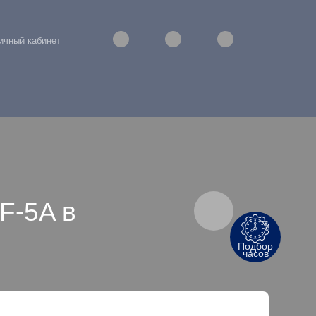
ичный кабинет
F-5A в
Подбор
часов