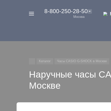
‭8-800-250-28-50
Например,
Москва
Casio
Найти
везде
G-
Shock
Каталог
Часы CASIO G-SHOCK в Москве
Наручные часы C
Москве