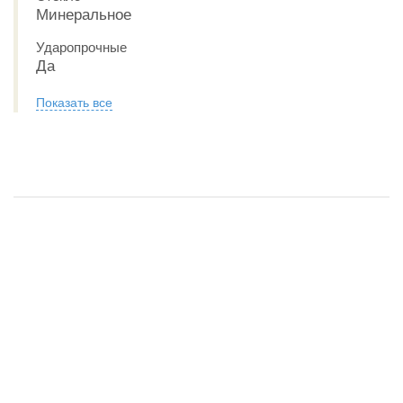
Минеральное
Ударопрочные
Да
Показать все
Обзор CASIO G-SHOCK GM-114GEM-1A9.