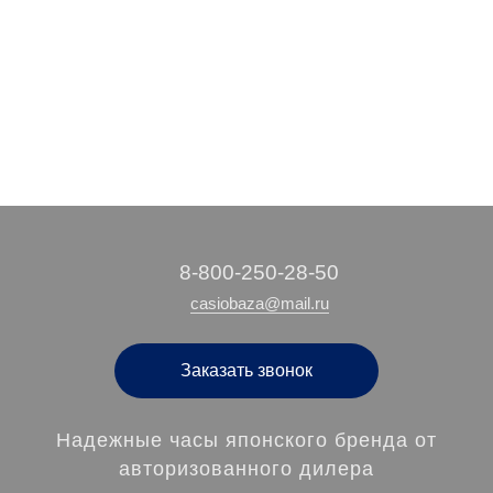
14 160 руб.
18 790 руб.
14 400 руб.
/ шт
/ шт
/ шт
‭8-800-250-28-50
casiobaza@mail.ru
Заказать звонок
Надежные часы японского бренда от
авторизованного дилера