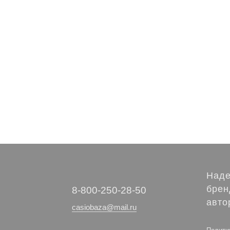
Наде
брен
‭8-800-250-28-50
авто
casiobaza@mail.ru