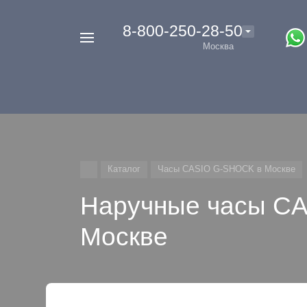
‭8-800-250-28-50
Например,
Москва
Casio
Найти
везде
G-
Shock
Каталог
Часы CASIO G-SHOCK в Москве
Наручные часы C
Москве