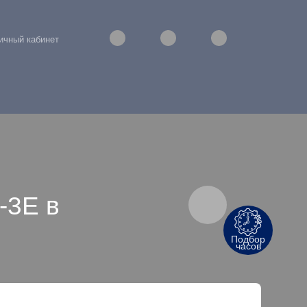
ичный кабинет
-3E в
Подбор
часов