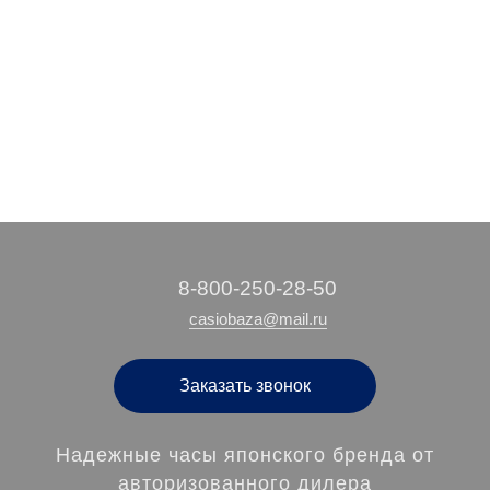
25 990 руб.
22 150 руб.
/ шт
/ шт
‭8-800-250-28-50
casiobaza@mail.ru
Заказать звонок
Надежные часы японского бренда от
авторизованного дилера