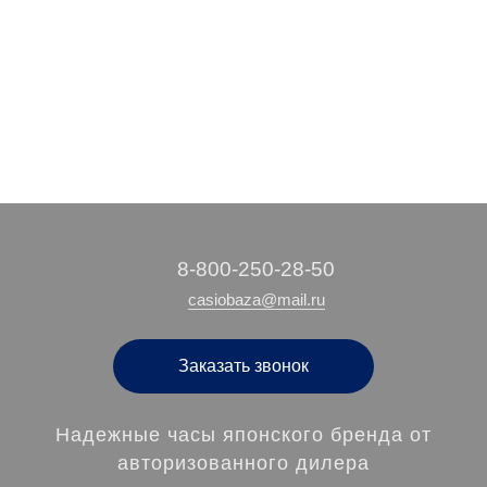
16 400 руб.
22 490 руб.
27 990 руб.
14 490 руб.
/ шт
/ шт
/ шт
/ шт
‭8-800-250-28-50
casiobaza@mail.ru
Заказать звонок
Надежные часы японского бренда от
авторизованного дилера