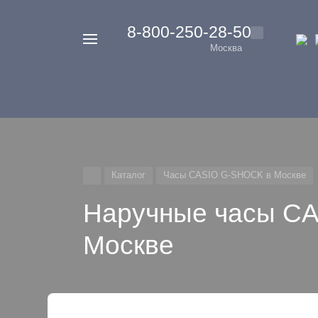
‭8-800-250-28-50
Например,
Москва
Casio
Найти
везде
G-
Shock
Каталог
Часы CASIO G-SHOCK в Москве
Наручные часы C
Москве