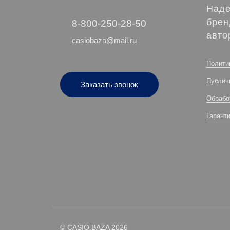
Наде
брен
‭8-800-250-28-50
авто
casiobaza@mail.ru
Полити
Публич
Заказать звонок
Обрабо
Гарант
© CASIO.BAZA 2026