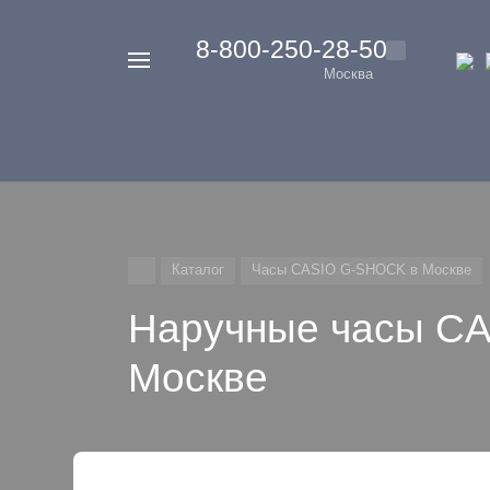
‭8-800-250-28-50
Например,
Москва
Casio
Найти
везде
G-
Shock
Каталог
Часы CASIO G-SHOCK в Москве
Наручные часы C
Москве