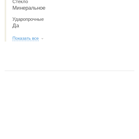
Стекло
Минеральное
Ударопрочные
Да
Показать все
Обзор CASIO G-SHOCK GA-110JT-2A