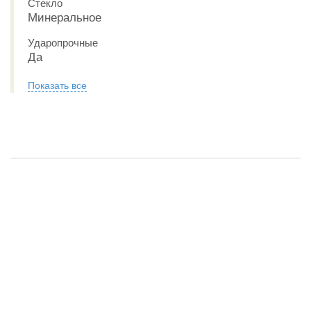
Стекло
Минеральное
Ударопрочные
Да
Показать все
Обзор Casio G-Shock DW-5600BBN-1