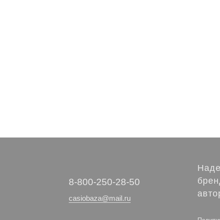
Наде
брен
‭8-800-250-28-50
авто
casiobaza@mail.ru