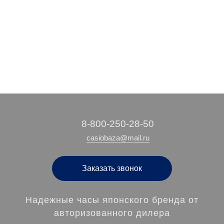
3 020 руб.
3 580 руб.
10 390 руб.
5 560 руб.
/ шт
/ шт
/ шт
/ шт
‭8-800-250-28-50
casiobaza@mail.ru
Заказать звонок
Надежные часы японского бренда от
авторизованного дилера