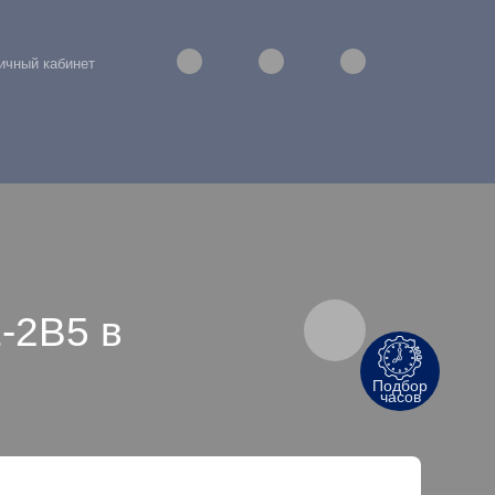
ичный кабинет
-2B5 в
Подбор
часов