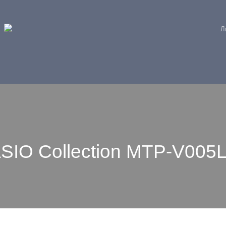
Л
IO Collection MTP-V005L