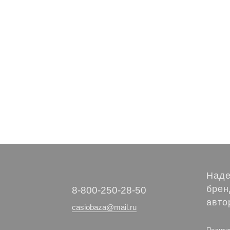
Наде
брен
‭8-800-250-28-50
авто
casiobaza@mail.ru