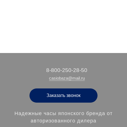
2 680 руб.
11 470 руб.
/ шт
/ шт
‭8-800-250-28-50
casiobaza@mail.ru
Заказать звонок
Надежные часы японского бренда от
авторизованного дилера