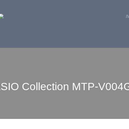
Л
SIO Collection MTP-V004