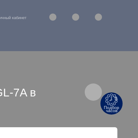
ичный кабинет
GL-7A в
Подбор
часов