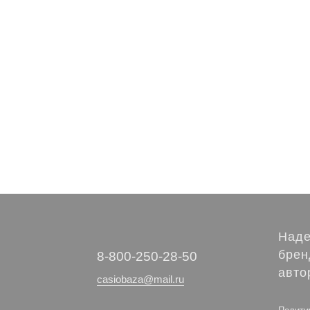
Наде
брен
‭8-800-250-28-50
авто
casiobaza@mail.ru