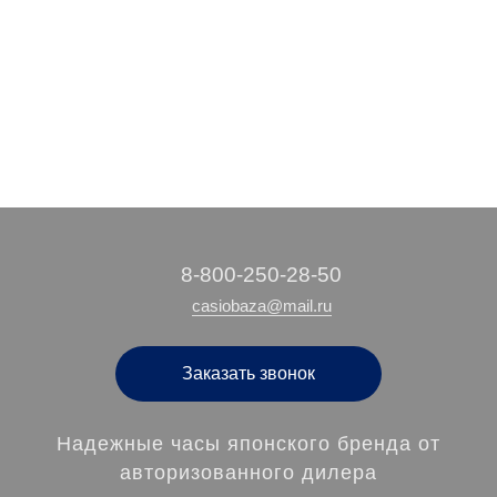
4 360 руб.
5 590 руб.
4 860 руб.
8 700 руб.
/ шт
/ шт
/ шт
/ шт
‭8-800-250-28-50
casiobaza@mail.ru
Заказать звонок
Надежные часы японского бренда от
авторизованного дилера