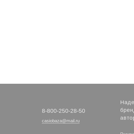
Наде
брен
‭8-800-250-28-50
авто
casiobaza@mail.ru