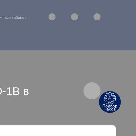
ичный кабинет
-1B в
Подбор
часов