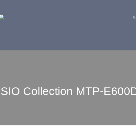
Л
IO Collection MTP-E600D