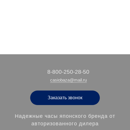
5 100 руб.
4 990 руб.
7 120 руб.
/ шт
/ шт
/ шт
‭8-800-250-28-50
casiobaza@mail.ru
Заказать звонок
Надежные часы японского бренда от
авторизованного дилера