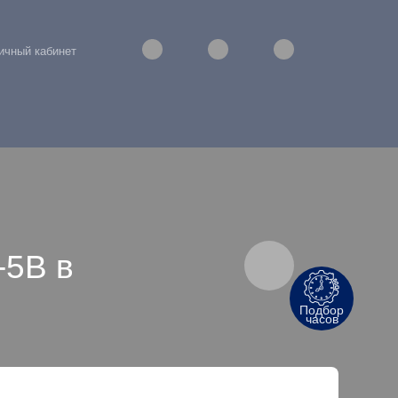
ичный кабинет
-5B в
Подбор
часов