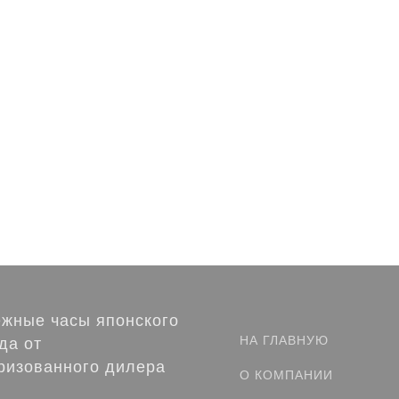
уб.
б.
/ шт
/ шт
/ шт
жные часы японского
НА ГЛАВНУЮ
да от
ризованного дилера
О КОМПАНИИ