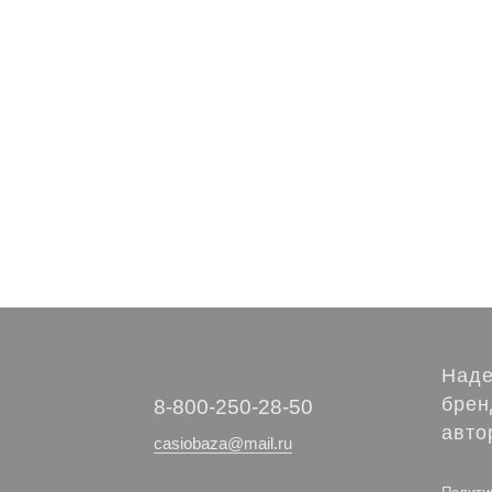
Наде
брен
‭8-800-250-28-50
авто
casiobaza@mail.ru