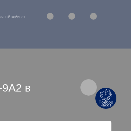
ичный кабинет
-9A2 в
Подбор
часов