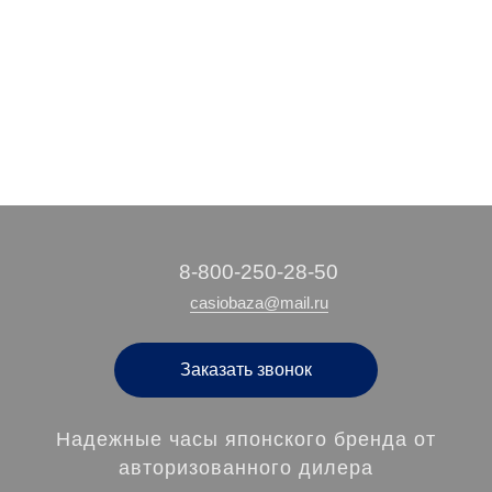
4 760 руб.
1 550 руб.
10 310 руб.
/ шт
/ шт
/ шт
‭8-800-250-28-50
casiobaza@mail.ru
Заказать звонок
Надежные часы японского бренда от
авторизованного дилера