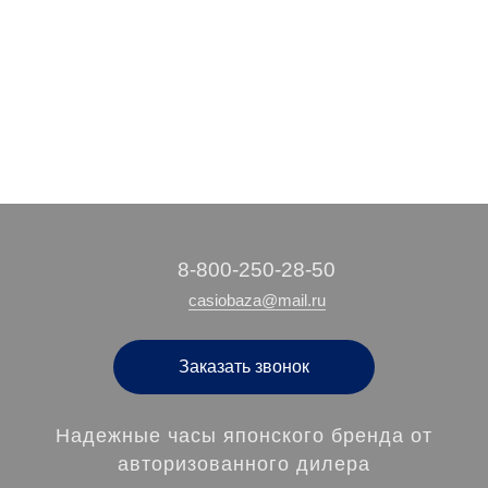
12 010 руб.
4 910 руб.
18 390 руб.
/ шт
/ шт
/ шт
‭8-800-250-28-50
casiobaza@mail.ru
Заказать звонок
Надежные часы японского бренда от
авторизованного дилера