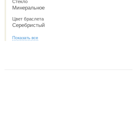
Стекло
Минеральное
Цвет браслета
Серебристый
Показать все
обзор Casio LTP-V009D-7E