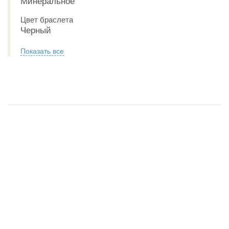
Минеральное
Цвет браслета
Черный
Показать все
Обзор CASIO Collection LTP-V004