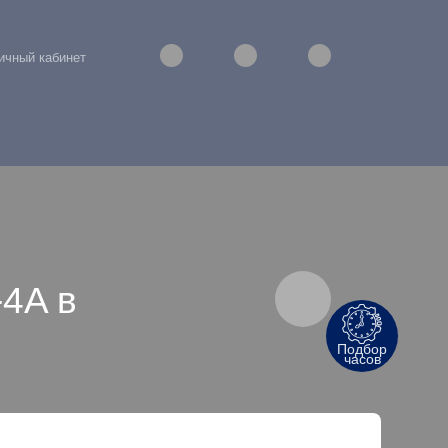
ичный кабинет
-4A в
Подбор
часов