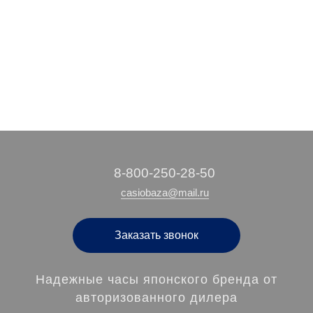
4 870 руб.
3 580 руб.
2 460 руб.
/ шт
/ шт
/ шт
‭8-800-250-28-50
casiobaza@mail.ru
Заказать звонок
Надежные часы японского бренда от
авторизованного дилера