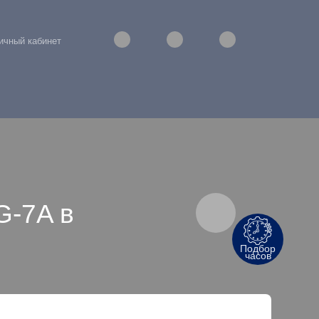
ичный кабинет
G-7A в
Подбор
часов