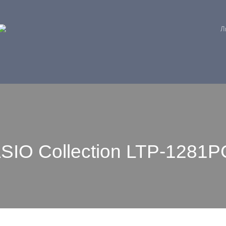
Л
IO Collection LTP-1281P