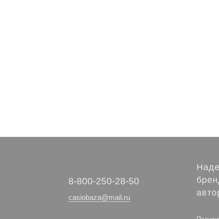
Наде
брен
‭8-800-250-28-50
авто
casiobaza@mail.ru