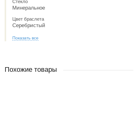
Стекло
Минеральное
Цвет браслета
Серебристый
Показать все
Похожие товары
Наручные часы CASIO Collection MTP-VD02D-5E
Наручные часы CASIO Collection LTP-1275D-7A