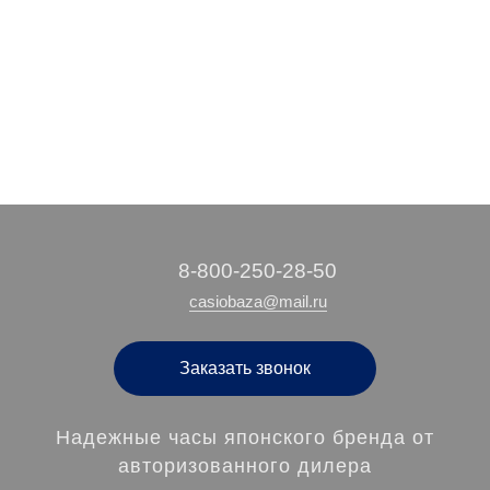
5 580 руб.
9 490 руб.
7 120 руб.
/ шт
/ шт
/ шт
‭8-800-250-28-50
casiobaza@mail.ru
Заказать звонок
Надежные часы японского бренда от
авторизованного дилера