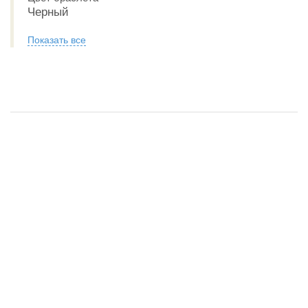
Черный
Показать все
Обзор CASIO Collection AMW-880-1A