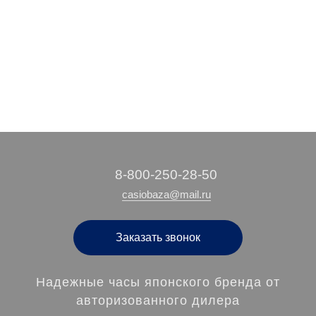
3 510 руб.
4 990 руб.
/ шт
/ шт
‭8-800-250-28-50
casiobaza@mail.ru
Заказать звонок
Надежные часы японского бренда от
авторизованного дилера