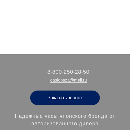
3 600 руб.
6 810 руб.
3 280 руб.
4 090 руб.
/ шт
/ шт
/ шт
/ шт
‭8-800-250-28-50
casiobaza@mail.ru
Заказать звонок
Надежные часы японского бренда от
авторизованного дилера