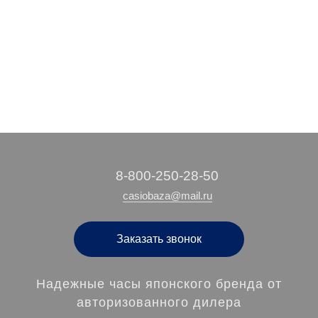
7 990 руб.
4 040 руб.
/ шт
/ шт
‭8-800-250-28-50
casiobaza@mail.ru
Заказать звонок
Надежные часы японского бренда от
авторизованного дилера