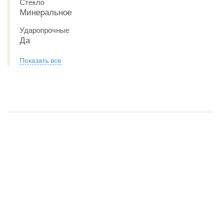
Стекло
Минеральное
Ударопрочные
Да
Показать все
Обзор CASIO BABY-G BGA-280PM-7A