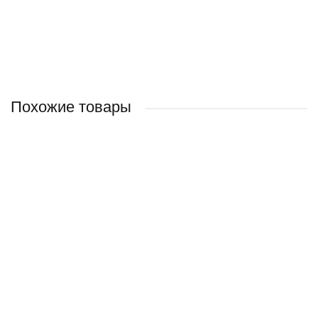
Похожие товары
Наручные часы CASIO BABY-G BA-110CP-4A
15 390 руб.
/ шт