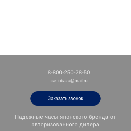
13 940 руб.
15 290 руб.
20 910 руб.
11 590 руб.
/ шт
/ шт
/ шт
/ шт
‭8-800-250-28-50
casiobaza@mail.ru
Заказать звонок
Надежные часы японского бренда от
авторизованного дилера