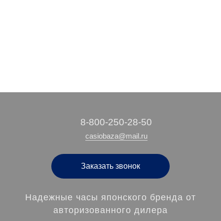
15 490 руб.
12 590 руб.
10 730 руб.
/ шт
/ шт
/ шт
‭8-800-250-28-50
casiobaza@mail.ru
Заказать звонок
Надежные часы японского бренда от
авторизованного дилера