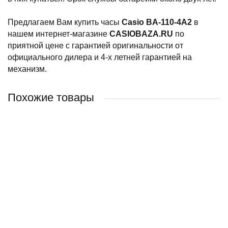
Предлагаем Вам купить часы
Casio BA-110-4A2
в
нашем интернет-магазине
CASIOBAZA.RU
по
приятной цене с гарантией оригинальности от
официального дилера и 4-х летней гарантией на
механизм.
Похожие товары
Наручные часы CASIO BABY-G BA-110CP-4A
Наручные часы CASIO BABY-G BGD-565SC-2
Наручные часы CASIO BABY-G BGA-275M-3A
Наручные часы CASIO BABY-G BGD-570-4
15 390 руб.
13 490 руб.
13 940 руб.
11 720 руб.
/ шт
/ шт
/ шт
/ шт